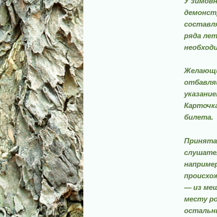
У зимовн
демонстр
составля
ряда лет
необход
Желающи
отбавляй
указание
Карточка
билета.
Принятая
слушател
наприме
происхож
— из мещ
месту ро
остальны