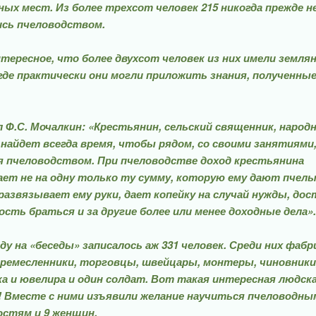
ых мест. Из более трехсот человек 215 никогда прежде н
ись пчеловодством.
тересное, что более двухсот человек из них имели земля
где практичес­ки они могли приложить знания, полученные
л Ф.С. Мочалкин: «Кре­стьянин, сельский священник, народ
найдет всегда время, чтобы рядом, со своими занятиями
 пчеловод­ством. При пчеловодстве доход крестьянина
ет не на одну только ту сумму, которую ему дают пчелы
развязывает ему руки, дает ко­пейку на случай нужды, дос
сть браться и за другие более или менее доход­ные дела».
оду на «беседы» запи­салось аж 331 человек. Среди них фаб
 ремес­ленники, торговцы, швейцары, монтеры, чиновники
ка и ювелира и один солдат. Вот такая интересная людск
 Вместе с ними изъяви­ли желание научиться пчеловод­ны
остям и 9 женщин.