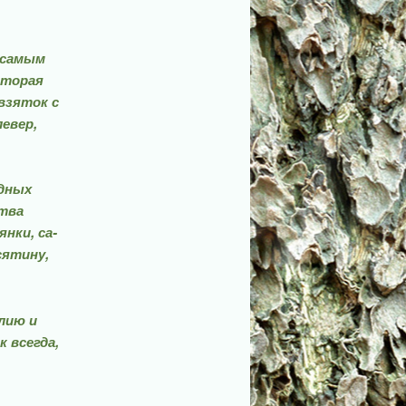
 самым
оторая
взя­ток с
левер,
дных
ства
нки, са­
сятину,
елию и
к всегда,