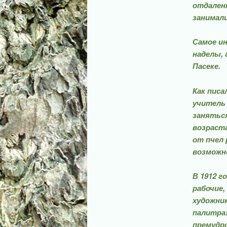
отдаленн
занимал
Самое ин
наделы, 
Пасеке.
Как писа
учитель 
заняться
возраста
от пчел 
возможно
В 1912 г
рабочие,
худож­ни
палитра!
премудр