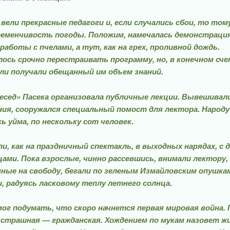
вели прекрасные пе­дагоги и, если случались сбои, то том
еменчи­вость погоды. Положим, намеча­лась демонстраци
ра­боты с пчелами, а тут, как на грех, проливной дождь.
ось срочно перестраивать програм­му, но, в конечном сче
ли получали обещанный им объем знаний.
есед» Пасека органи­зовала публичные лекции. Выве­шивал
ия, соору­жался специальный помост для лектора. Народу
ь уйма, по нескольку сот человек.
и, как на празднич­ный спектакль, в выходных наря­дах, с 
ами. Пока взрослые, чинно рассев­шись, внимали лектору,
ные на свободу, бегали по зеленым Измайловским опуш­кам
и, радуясь ласковому теплу летнего солнца.
ог подумать, что ско­ро начнется первая мировая вой­на.
 страшная — гражданская. Хождением по му­кам назовет ж