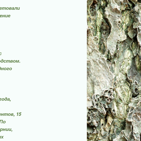
ветовали
ение
с
одством.
дного
года,
ентов, 15
 По
рнии,
их