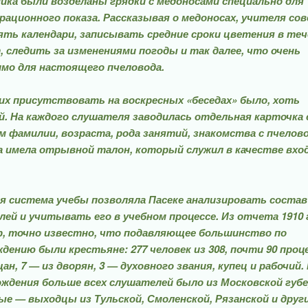
ика были возделаны грядки с медоносами специально для
ационного показа. Рассказывая о медоносах, учите­ля со
ть кален­дари, записывать средние сроки цветения в теч
, сле­дить за изменениями погоды и так далее, что очень
имо для настоящего пчеловода.
х присутствовать на воскресных «беседах» было, хоть
. На каждого слушателя заводилась отдельная карточка 
м фамилии, возраста, рода занятий, знакомства с пче­лов
 имела от­рывной талон, который служил в качестве вхо
 система учебы по­зволяла Пасеке анализировать состав
ей и учитывать его в учебном процессе. Из отче­та 1910 
р, точно известно, что подавляющее большинство по
дению были крестьяне: 277 человек из 308, почти 90 проц
ан, 7 — из дворян, 3 — духовного звания, купец и рабочий.
ждения больше всех слушателей было из Московской губе
е — выходцы из Тульской, Смоленской, Рязан­ской и друг