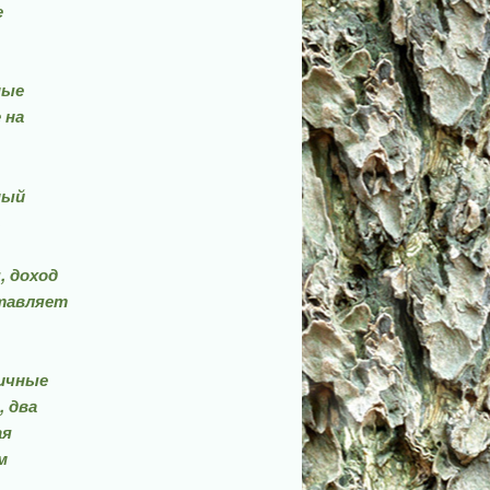
е
ные
 на
ный
,
, доход
тав­ляет
ричные
, два
ая
м