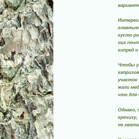
вариант
Интересн
главным 
густо ро
них почт
кипрей и
Чтобы у
капризов
участок 
жали мед
что для 
Однако, 
гречиху,
не хвата