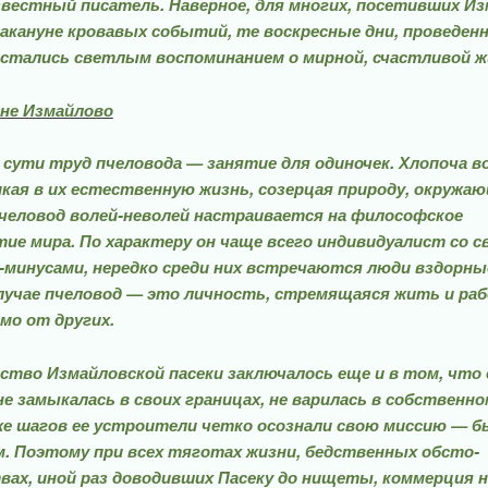
вес­тный писатель. Наверное, для многих, посетивших Из
накануне кровавых собы­тий, те воскресные дни, прове­ден
остались свет­лым воспоминанием о мирной, счастливой ж
вне Измайлово
 сути труд пчеловода — занятие для одиночек. Хлопо­ча в
икая в их есте­ственную жизнь, созерцая природу, окруж
пчело­вод волей-неволей настраивает­ся на философское
ие мира. По характеру он чаще все­го индивидуалист со с
-минусами, нередко среди них встречаются люди вздорные
лучае пчеловод — это личность, стремящаяся жить и ра
мо от других.
тво Измайловской пасеки заключалось еще и в том, что 
не замыкалась в своих границах, не варилась в собственно
е шагов ее устроители четко осоз­нали свою миссию — б
. Поэтому при всех тя­готах жизни, бедственных обсто­
ах, иной раз доводивших Пасеку до нищеты, коммерция н