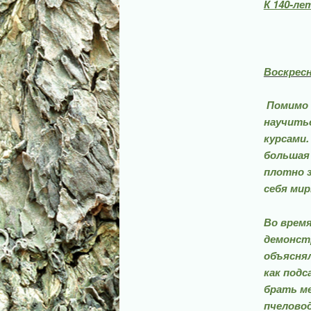
К 140-л
Воскрес
Помимо к
научитьс
курсами.
боль­шая
плотно з
себя мир
Во время
демонстр
объяснял
как под­
брать ме
пчеловод