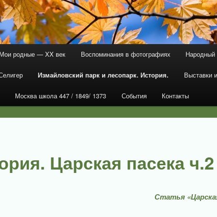
Мои родные — XX век
Воспоминания в фотографиях
Народный 
держимому
ому содержимому
Селигер
Измайловский парк и лесопарк. История.
Выставки и
Москва школа 447 / 1849/ 1373
События
Контакты
ория. Царская пасека ч.2
Статья «Царская