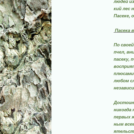
людей из
кий лес 
Пасеке, 
Пасека 
По своей
пчел, вн
пасеку, 
восприят
плю­сами
любом с
независи
Достоинс
никогда 
первых ж
ным всем
ятельств