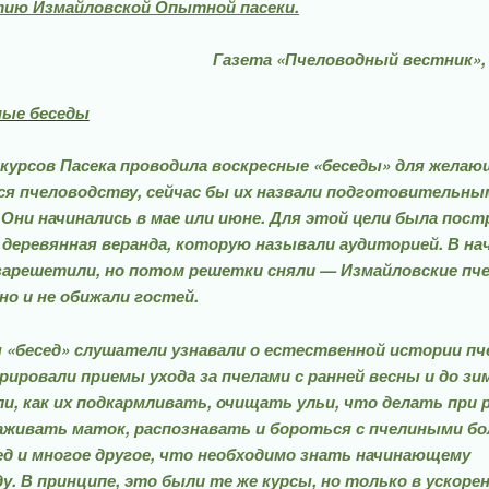
етию Измайловской Опытной пасеки.
Газета «Пчеловодный вестник», 
ные беседы
урсов Пасека прово­дила воскресные «беседы» для желаю
я пчеловод­ству, сейчас бы их назвали подготовительны
 Они начинались в мае или июне. Для этой цели была пост
 деревянная веранда, которую называли аудиторией. В на­ч
арешетили, но потом решетки сняли — Измай­ловские пч
но и не обижали гостей.
 «бесед» слушатели узнавали о естественной истории пч
ировали при­емы ухода за пчелами с ранней весны и до зи
и, как их подкармливать, очищать ульи, что делать при 
саживать маток, распознавать и бороться с пчелиными бол
д и многое другое, что необходимо знать начинаю­щему
у. В принципе, это были те же курсы, но только в ускоре