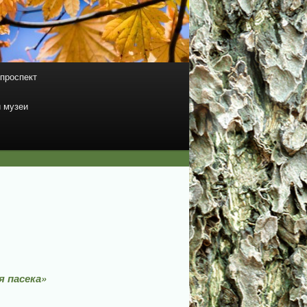
проспект
 музеи
 пасека»