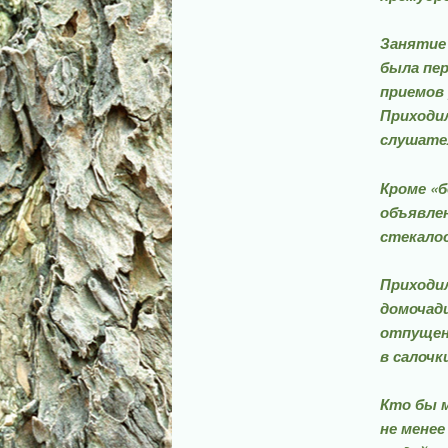
Занятие 
была пер
приемов 
Приходил
слуша­те
Кроме «б
объявлен
стекалос
Приходил
домочадц
от­пущен
в салочк
Кто бы м
не менее