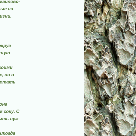
майловс­
ные на
изни.
округ
ающую
воими
, но в
ботать
она
м соку. С
ыть нуж­
икогда