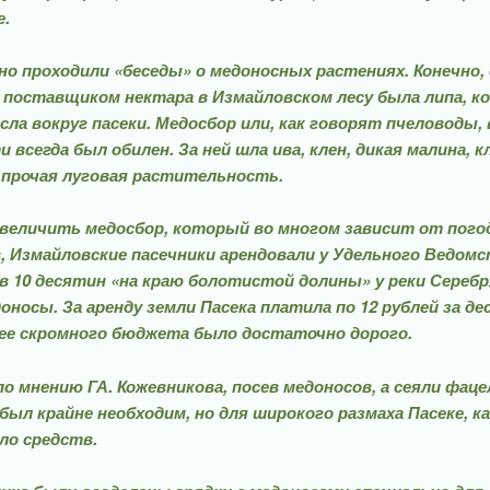
е.
о проходили «бесе­ды» о медоносных растениях. Конечно,
постав­щиком нектара в Измайловском лесу была липа, к
сла вокруг пасеки. Медосбор или, как говорят пчеловоды, 
и всегда был оби­лен. За ней шла ива, клен, дикая малина, к
 прочая луговая растительность.
величить медосбор, который во многом зависит от пого
, Измайловс­кие пасечники арендовали у Удельного Ведом
в 10 десятин «на краю болотистой долины» у реки Серебря
оносы. За аренду зем­ли Пасека платила по 12 рублей за де
ее скромно­го бюджета было достаточно до­рого.
по мнению ГА. Кожев­никова, посев медоносов, а сея­ли фац
 был край­не необходим, но для широкого размаха Пасеке, ка
ло средств.