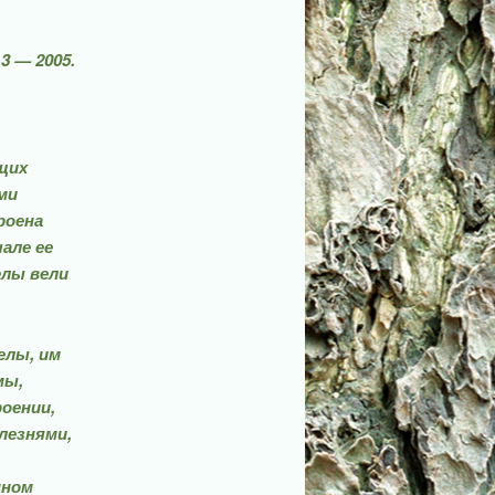
3 — 2005.
щих
ми
роена
але ее
елы вели
елы, им
мы,
роении,
езня­ми,
нном