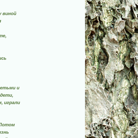
у виной
я
те,
ись
детьми и
 дети,
, играли
 Потом
изнь