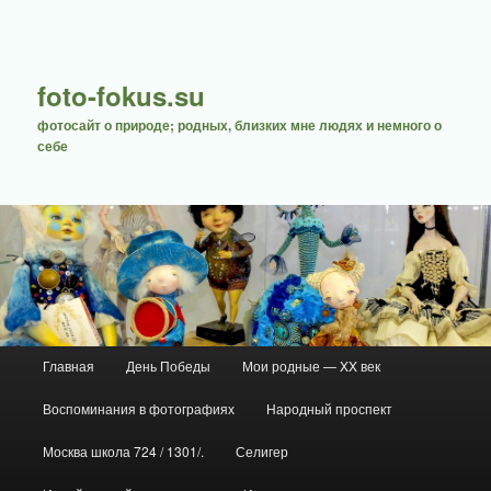
foto-fokus.su
фотосайт о природе; родных, близких мне людях и немного о
себе
Главное меню
Главная
День Победы
Мои родные — XX век
Перейти к основному содержимому
Перейти к дополнительному содержимому
Воспоминания в фотографиях
Народный проспект
Москва школа 724 / 1301/.
Селигер