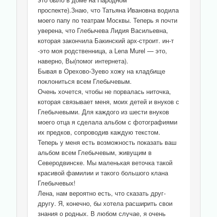
проспекте).Знаю, что Татьяна Ивановна водила
моего папу по театрам Москвы. Теперь я почти
уверена, что Глебычева Лидия Васильевна,
которая закончила Бакинский арх-строит. ин-т
-это моя родственница, а Lena Murel — это,
наверно, Вы(помог интернета).
Бывая в Орехово-Зуево хожу на кладбище
поклониться всем Глебычевым.
Очень хочется, чтобы не порвалась ниточка,
которая связывает меня, моих детей и внуков с
Глебычевыми. Для каждого из шести внуков
моего отца я сделала альбом с фотографиями
их предков, сопроводив каждую текстом.
Теперь у меня есть возможность показать ваш
альбом всем Глебычевым, живущим в
Северодвинске. Мы маленькая веточка такой
красивой фамилии и такого большого клана
Глебычевых!
Лена, нам вероятно есть, что сказать друг-
другу. Я, конечно, бы хотела расширить свои
знания о родных. В любом случае, я очень