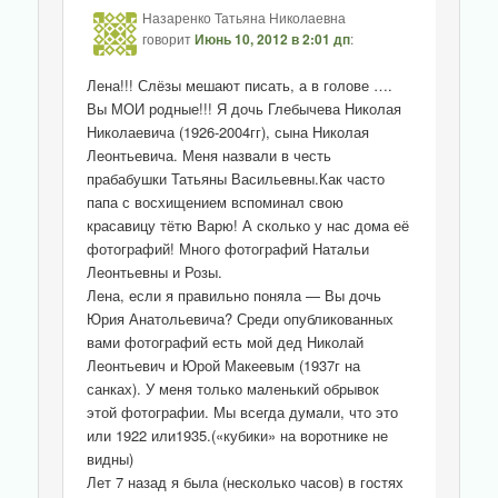
Назаренко Татьяна Николаевна
говорит
Июнь 10, 2012 в 2:01 дп
:
Лена!!! Слёзы мешают писать, а в голове ….
Вы МОИ родные!!! Я дочь Глебычева Николая
Николаевича (1926-2004гг), сына Николая
Леонтьевича. Меня назвали в честь
прабабушки Татьяны Васильевны.Как часто
папа с восхищением вспоминал свою
красавицу тётю Варю! А сколько у нас дома её
фотографий! Много фотографий Натальи
Леонтьевны и Розы.
Лена, если я правильно поняла — Вы дочь
Юрия Анатольевича? Среди опубликованных
вами фотографий есть мой дед Николай
Леонтьевич и Юрой Макеевым (1937г на
санках). У меня только маленький обрывок
этой фотографии. Мы всегда думали, что это
или 1922 или1935.(«кубики» на воротнике не
видны)
Лет 7 назад я была (несколько часов) в гостях