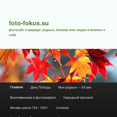
foto-fokus.su
фотосайт о природе; родных, близких мне людях и немного о
себе
Главное меню
Главная
День Победы
Мои родные — XX век
Перейти к основному содержимому
Перейти к дополнительному содержимому
Воспоминания в фотографиях
Народный проспект
Москва школа 724 / 1301/.
Селигер