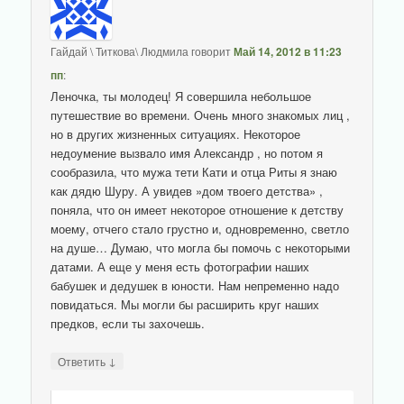
Гайдай \ Титкова\ Людмила
говорит
Май 14, 2012 в 11:23
пп
:
Леночка, ты молодец! Я совершила небольшое
путешествие во времени. Очень много знакомых лиц ,
но в других жизненных ситуациях. Некоторое
недоумение вызвало имя Александр , но потом я
сообразила, что мужа тети Кати и отца Риты я знаю
как дядю Шуру. А увидев »дом твоего детства» ,
поняла, что он имеет некоторое отношение к детству
моему, отчего стало грустно и, одновременно, светло
на душе… Думаю, что могла бы помочь с некоторыми
датами. А еще у меня есть фотографии наших
бабушек и дедушек в юности. Нам непременно надо
повидаться. Мы могли бы расширить круг наших
предков, если ты захочешь.
↓
Ответить